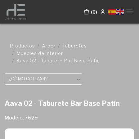
(0)
Productos
Arper
Taburetes
Muebles de interior
Aava 02 - Taburete Bar Base Patín
¿CÓMO COTIZAR?
Aava 02 - Taburete Bar Base Patín
Modelo: 7629