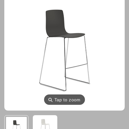
⚲
Tap to zoom