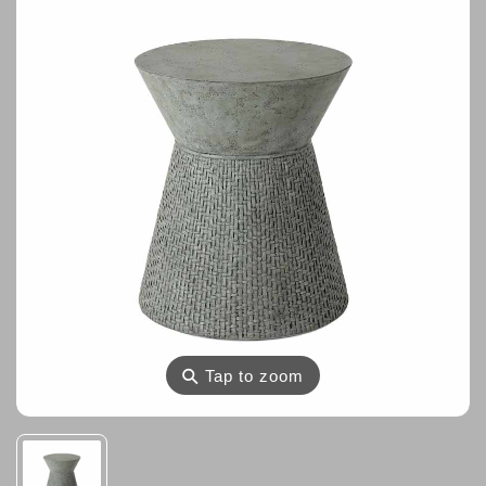
⚲
Tap to zoom