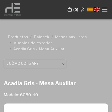
(0)
Productos
Palecek
Mesas auxiliares
Muebles de exterior
Acadia Gris - Mesa Auxiliar
¿CÓMO COTIZAR?
Acadia Gris - Mesa Auxiliar
Modelo: 6080-40