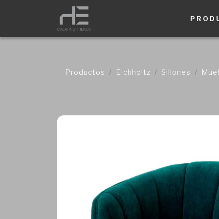
PROD
Productos
Eichholtz
Sillones
Mueb