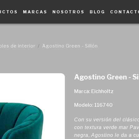
UCTOS
MARCAS
NOSOTROS
BLOG
CONTACT
les de interior
Agostino Green - Sillón
Agostino Green - Si
Marca: Eichholtz
Modelo: 116740
Con su versión del clásico
con textura verde mar Pa
negra, Agostino le da a c