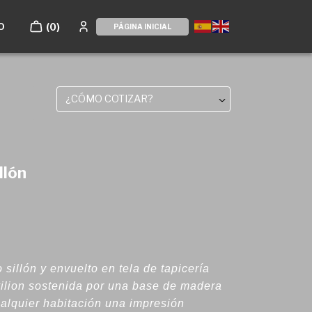
O
(0)
PÁGINA INICIAL
¿CÓMO COTIZAR?
llón
 sillón y envuelto en tela de tapicería
vilion sostenida por una base de madera
ualquier habitación una impresión