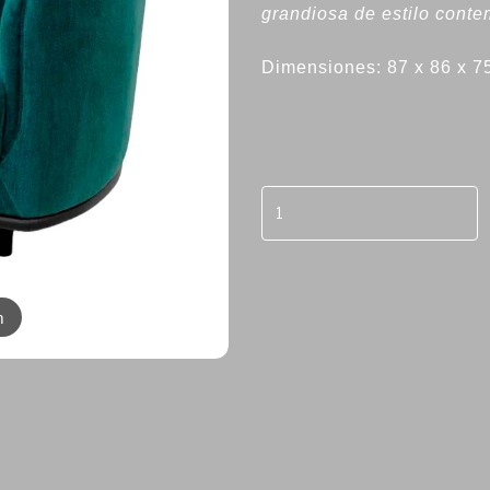
grandiosa de estilo cont
Dimensiones: 87 x 86 x 7
m