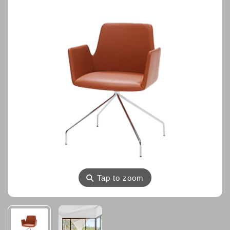
⚲
Tap to zoom