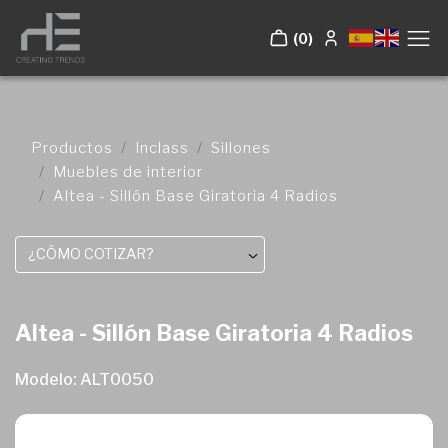
(0)
Productos
Inclass
Sillones
Muebles de interior
Altea - Sillón Base Giratoria 4 Radios
¿CÓMO COTIZAR?
Altea - Sillón Base Giratoria 4 Radios
Modelo: ALT0050