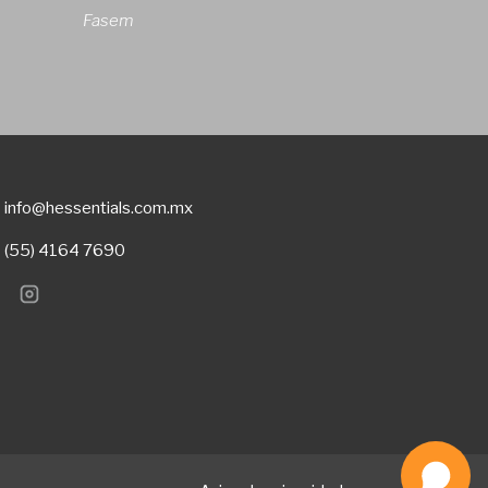
Fasem
info@hessentials.com.mx
(55) 4164 7690