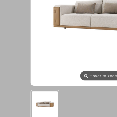
⚲
Hover to zoo