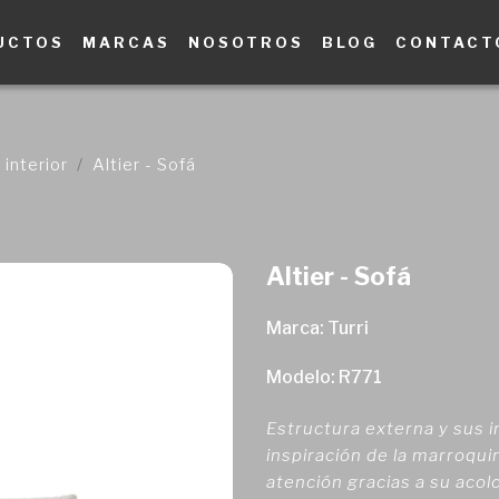
UCTOS
MARCAS
NOSOTROS
BLOG
CONTACT
interior
Altier - Sofá
Altier - Sofá
Marca: Turri
Modelo: R771
Estructura externa y sus i
inspiración de la marroquin
atención gracias a su aco