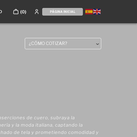
O
(0)
PÁGINA INICIAL
¿CÓMO COTIZAR?
nserciones de cuero, subraya la
ería y la moda italiana, captando la
lchado de tela y prometiendo comodidad y