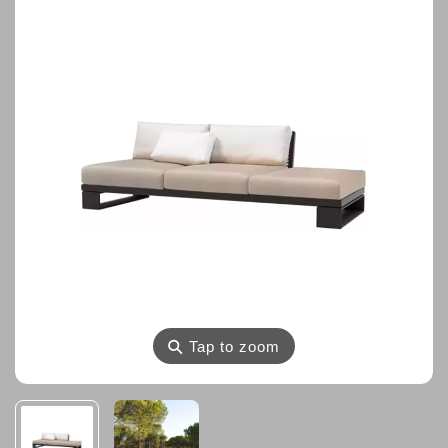
⚲
Tap to zoom