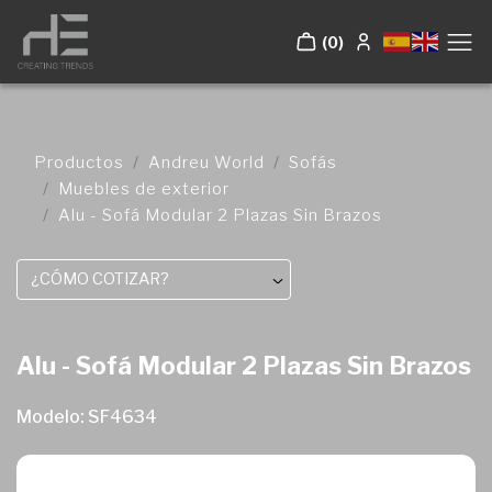
(0)
Productos
Andreu World
Sofás
Muebles de exterior
Alu - Sofá Modular 2 Plazas Sin Brazos
¿CÓMO COTIZAR?
Alu - Sofá Modular 2 Plazas Sin Brazos
Modelo: SF4634