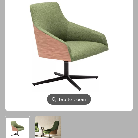
⚲
Tap to zoom