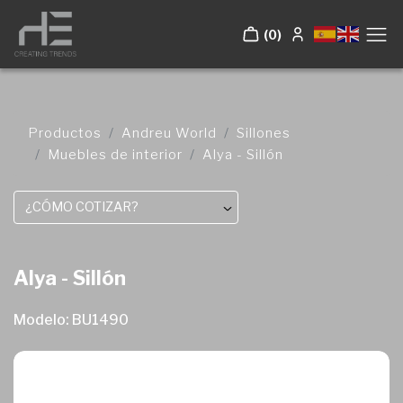
(0)
Productos
Andreu World
Sillones
Muebles de interior
Alya - Sillón
¿CÓMO COTIZAR?
Alya - Sillón
Modelo: BU1490