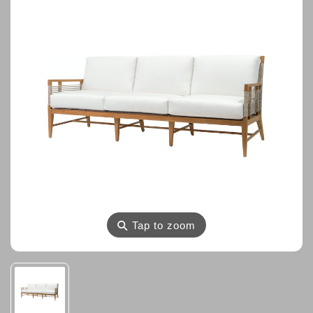
⚲
Tap to zoom