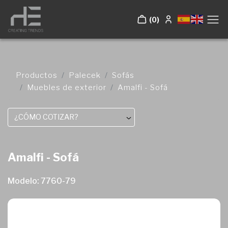
(0)
Productos
Palecek
Sofás
Muebles de exterior
Amalfi - Sofá
¿CÓMO COTIZAR?
Amalfi - Sofá
Modelo: 7760-79