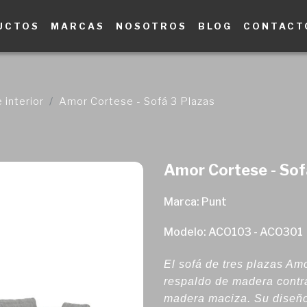
UCTOS
MARCAS
NOSOTROS
BLOG
CONTACT
 interior
Amor Cortese - Sofá 3 Plazas
Amor Cortese - Sof
Marca: Punt
Modelo: ACO103 - ACO301
El sofá de tres plazas Am
respaldo de madera contr
madera maciza. Su diseñ