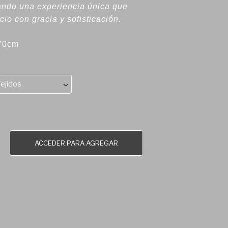
dando una experiencia única que
io con gracia y sofisticación.
 70cm
Tejidos
ACCEDER PARA AGREGAR