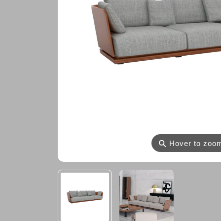
⚲
Hover to zoo