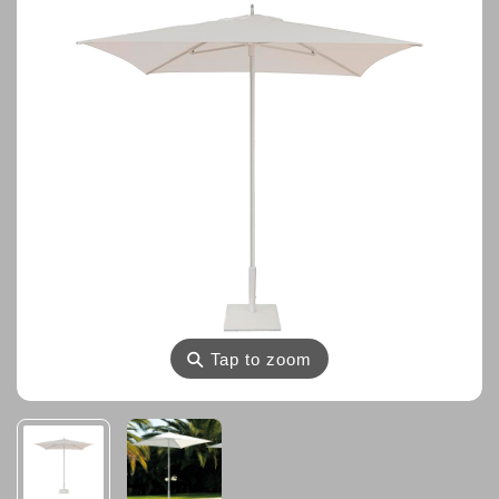
⚲
Tap to zoom