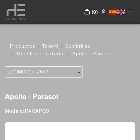
(0)
Productos
Talenti
Sombrillas
Muebles de exterior
Apollo - Parasol
¿CÓMO COTIZAR?
Apollo - Parasol
Modelo: PARAPO3