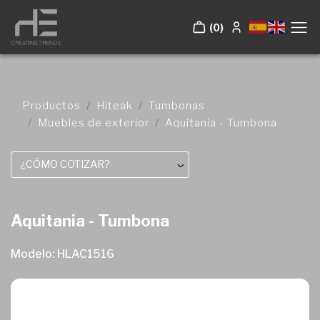
(0)
Productos
Hiteak
Tumbonas
Muebles de exterior
Aquitania - Tumbona
¿CÓMO COTIZAR?
Aquitania - Tumbona
Modelo: HLAC1516