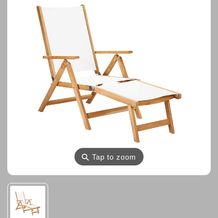
⚲
Tap to zoom