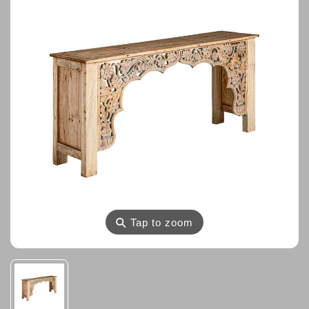
⚲
Tap to zoom