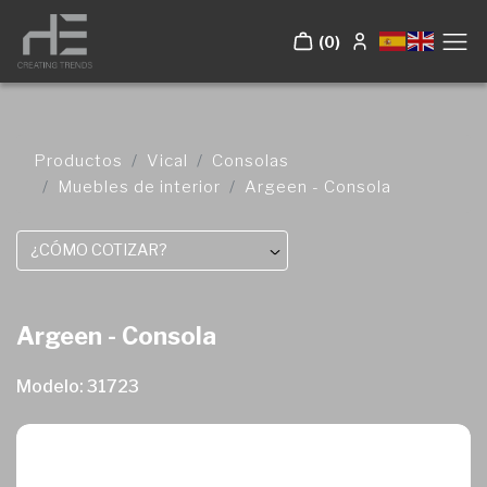
(0)
Productos
Vical
Consolas
Muebles de interior
Argeen - Consola
¿CÓMO COTIZAR?
Argeen - Consola
Modelo: 31723