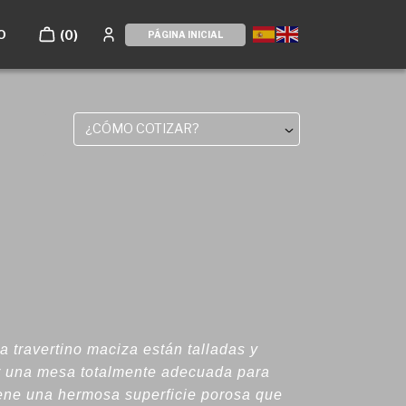
O
(0)
PÁGINA INICIAL
¿CÓMO COTIZAR?
a travertino maciza están talladas y
r una mesa totalmente adecuada para
tiene una hermosa superficie porosa que