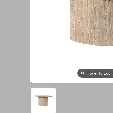
⚲
Hover to zoo