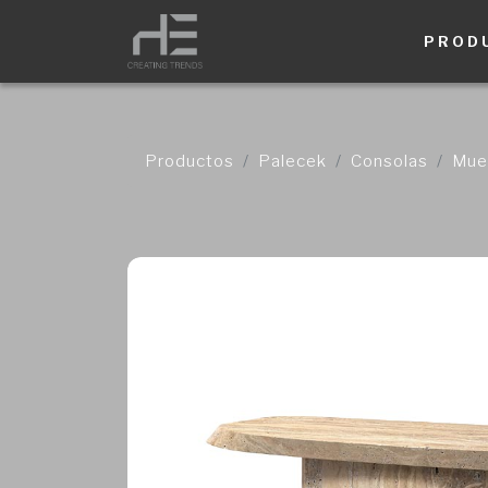
PROD
Productos
Palecek
Consolas
Mueb