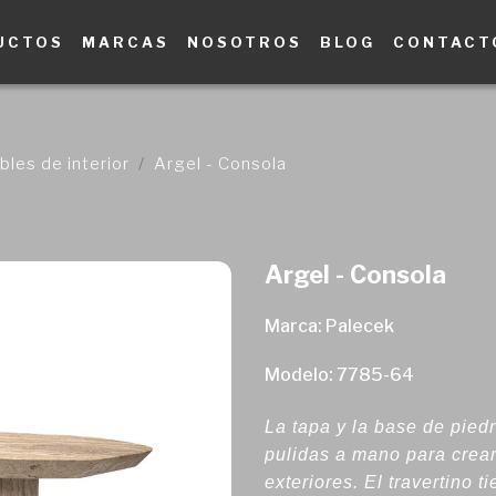
UCTOS
MARCAS
NOSOTROS
BLOG
CONTACT
les de interior
Argel - Consola
Argel - Consola
Marca: Palecek
Modelo: 7785-64
La tapa y la base de piedr
pulidas a mano para crea
exteriores. El travertino 