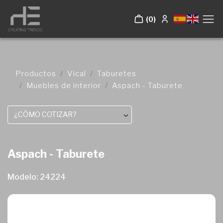
(0)
Productos
Vical
Taburetes
Muebles de interior
Aspach - Taburete
¿CÓMO COTIZAR?
Aspach - Taburete
Modelo: 24224