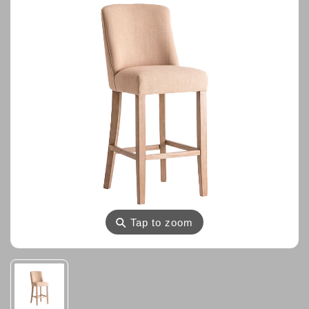
⚲
Tap to zoom