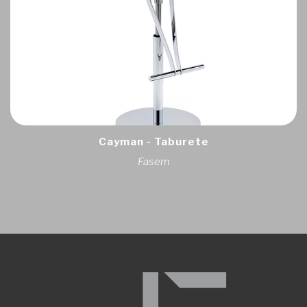
Cayman - Taburete
Fasem