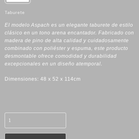
Taburete
El modelo Aspach es un elegante taburete de estilo
clásico en un tono arena encantador. Fabricado con
madera de pino de alta calidad y cuidadosamente
combinado con poliéster y espuma, este producto
desmontable ofrece comodidad y durabilidad
excepcionales en un diseño atemporal.
Dimensiones: 48 x 52 x 114cm