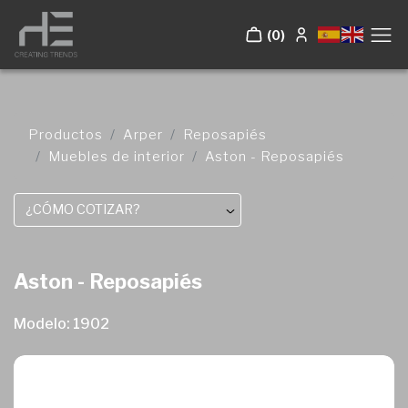
(0)
Productos
Arper
Reposapiés
Muebles de interior
Aston - Reposapiés
¿CÓMO COTIZAR?
Aston - Reposapiés
Modelo: 1902