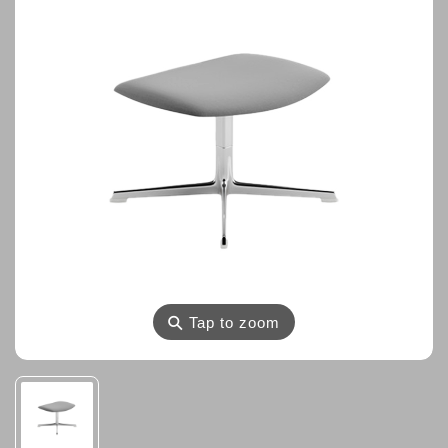
⚲
Tap to zoom