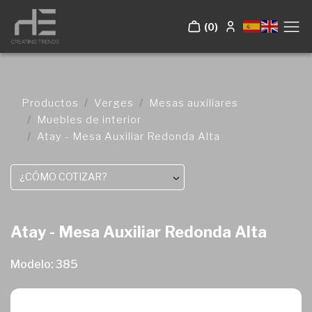
(0)
Productos
Verges
Mesas auxiliares
Muebles de interior
Atay - Mesa Auxiliar Redonda Alta
¿CÓMO COTIZAR?
Atay - Mesa Auxiliar Redonda Alta
Modelo: 385