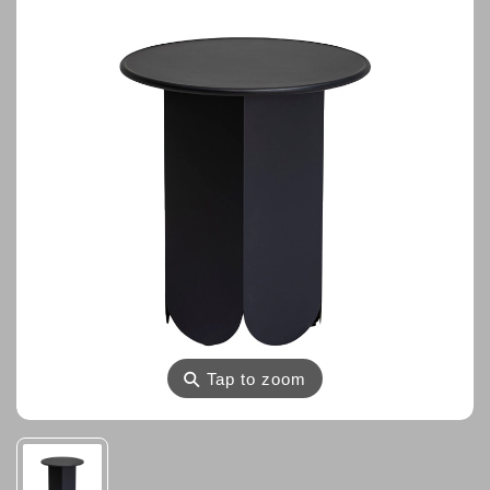
⚲
Tap to zoom