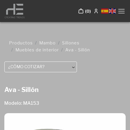
(0)
Productos
Mambo
Sillones
Muebles de interior
Ava - Sillón
¿CÓMO COTIZAR?
Ava - Sillón
Modelo: MA153