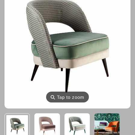
⚲
Tap to zoom