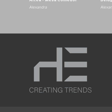
Altea - Mesa Comedor
Belug
Alexandra
Alexa