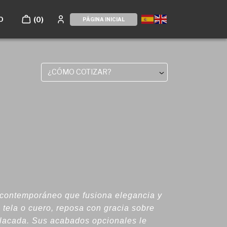
O
(0)
PÁGINA INICIAL
¿CÓMO COTIZAR?
 contemporáneo que fusiona elegancia y
tela o cuero, reposa con gracia sobre
 lacada. Sus acabados opcionales le