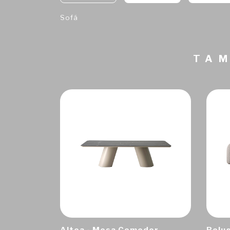
Sofá
TAM