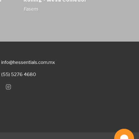
I
Rolling - Mesa Comedor
Fasem
info@hessentials.com.mx
(55) 5276 4680