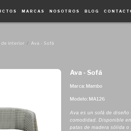
UCTOS
MARCAS
NOSOTROS
BLOG
CONTACT
de interior
Ava - Sofá
Ava - Sofá
Marca: Mambo
Modelo: MA126
Ava es un sofá de diseño
comodidad. Disponible en 
patas de madera sólida o