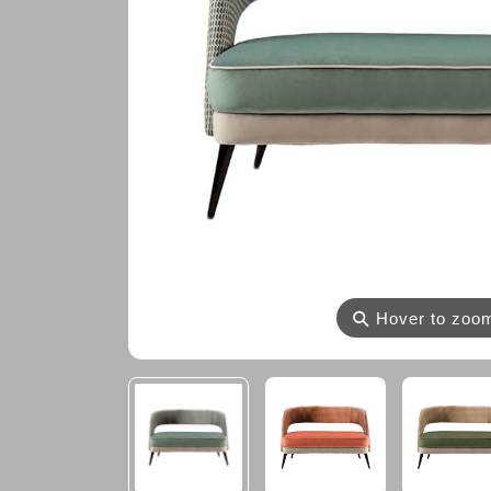
⚲
Hover to zoo