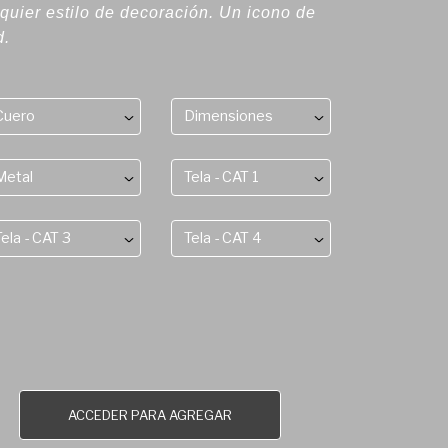
quier estilo de decoración. Un icono de
d.
Cuero
Dimensiones
Metal
Tela - CAT 1
Tela - CAT 3
Tela - CAT 4
ACCEDER PARA AGREGAR