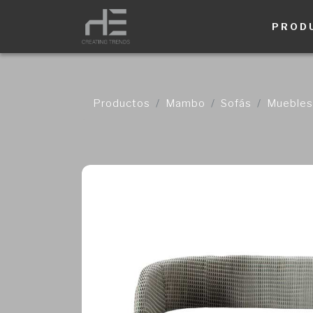
PROD
Productos
Mambo
Sofás
Muebles 