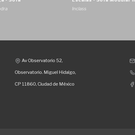
a - Sofá
Escalas - Sofá Modular II
ndra
Inclass
Av Observatorio 52,
Observatorio. Miguel Hidalgo,
CP 11860, Ciudad de México