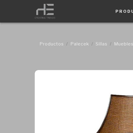
PROD
Productos
Palecek
Sillas
Muebles 