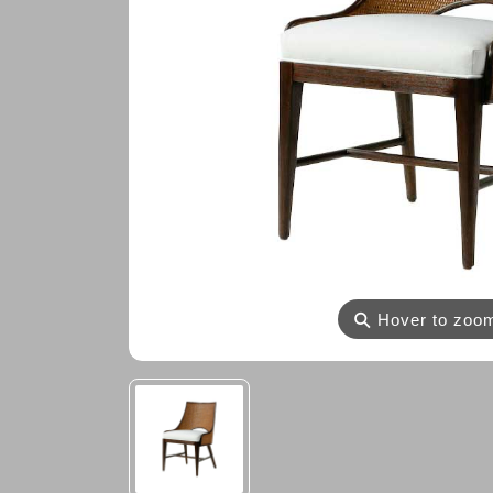
⚲
Hover to zoo