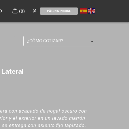
O
(0)
PÁGINA INICIAL
¿CÓMO COTIZAR?
 Lateral
dera con acabado de nogal oscuro con
rior y el exterior en un lavado marrón
a se entrega con asiento fijo tapizado.