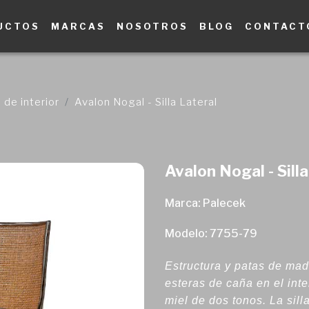
UCTOS
MARCAS
NOSOTROS
BLOG
CONTACT
de interior
Avalon Nogal - Silla Lateral
Avalon Nogal - Silla
Marca: Palecek
Modelo: 7755-79
Estructura y patas de ma
esteras de caña en el inte
miel de dos tonos. La sill