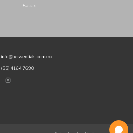
Fasem
info@hessentials.com.mx
(55) 4164 7690