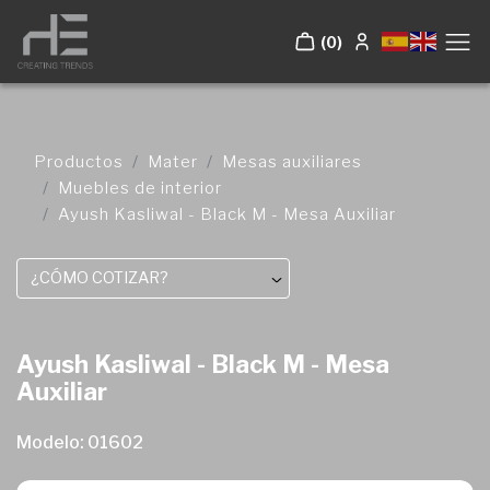
(0)
Productos
Mater
Mesas auxiliares
Muebles de interior
Ayush Kasliwal - Black M - Mesa Auxiliar
¿CÓMO COTIZAR?
Ayush Kasliwal - Black M - Mesa
Auxiliar
Modelo: 01602