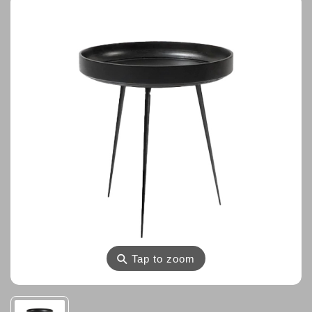
⚲
Tap to zoom