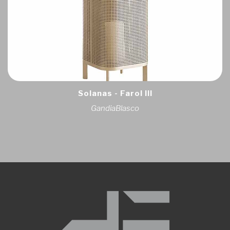
Solanas - Farol III
GandiaBlasco