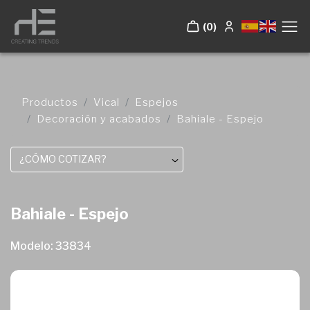
(0)
Productos
Vical
Espejos
Decoración y acabados
Bahiale - Espejo
¿CÓMO COTIZAR?
Bahiale - Espejo
Modelo: 33834