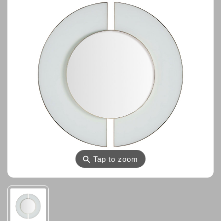
⚲
Tap to zoom