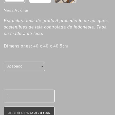
Mesa Auxiliar
Estructura teca de grado A procedente de bosques
sostenibles de tala controlada de Indonesia. Tapa
en madera de teca.
Dimensiones: 40 x 40 x 40.5
cm
Acabado
ACCEDER PARA AGREGAR