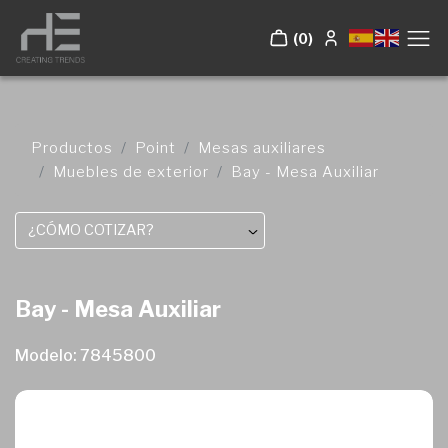
(0)
Productos
Point
Mesas auxiliares
Muebles de exterior
Bay - Mesa Auxiliar
¿CÓMO COTIZAR?
Bay - Mesa Auxiliar
Modelo: 7845800