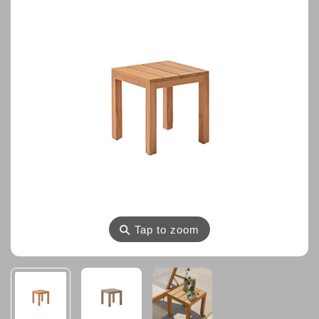
⚲
Tap to zoom