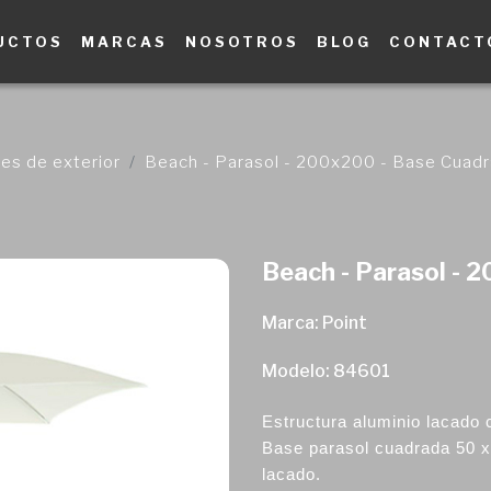
UCTOS
MARCAS
NOSOTROS
BLOG
CONTACT
es de exterior
Beach - Parasol - 200x200 - Base Cuad
Beach - Parasol - 
Marca: Point
Modelo: 84601
Estructura aluminio lacado c
Base parasol cuadrada 50 x
lacado.