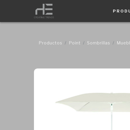
PROD
Productos
Point
Sombrillas
Muebl