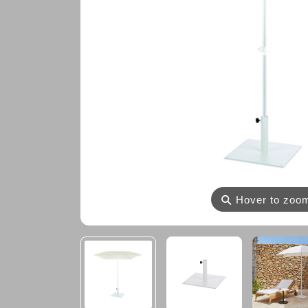
⚲
Hover to zoo