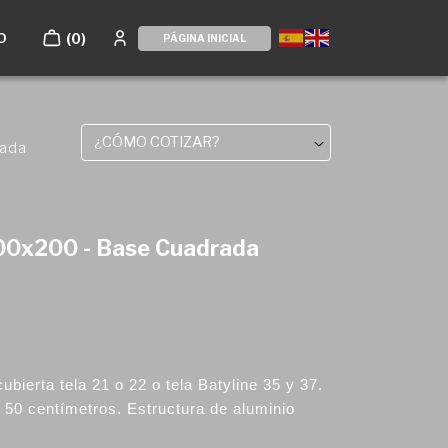
O
(0)
PÁGINA INICIAL
¿CÓMO COTIZAR?
rada
200x200 - Base Cuadrada
ubierta tela 21 o 22 o tela Batyline 35 y 37.
 50 centímetros. Estructura de aluminio