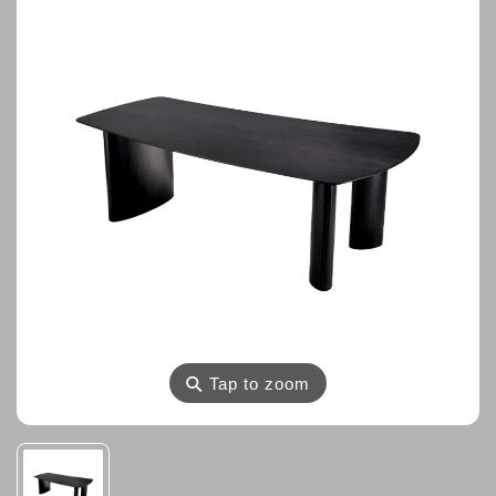
⚲
Tap to zoom