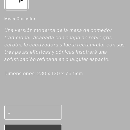
Mesa Comedor
Una versión moderna de la mesa de comedor
tradicional. Acabada con chapa de roble gris
carbón, la cautivadora silueta rectangular con sus
tres patas elípticas y cónicas inspirará una
sofisticación refinada en cualquier espacio.
Dimensiones: 230 x 120 x 76.5cm