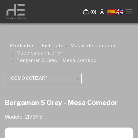
(0)
Productos
Eichholtz
Mesas de comedor
Muebles de interior
Bergaman S Grey - Mesa Comedor
¿CÓMO COTIZAR?
Bergaman S Grey - Mesa Comedor
Modelo: 117345