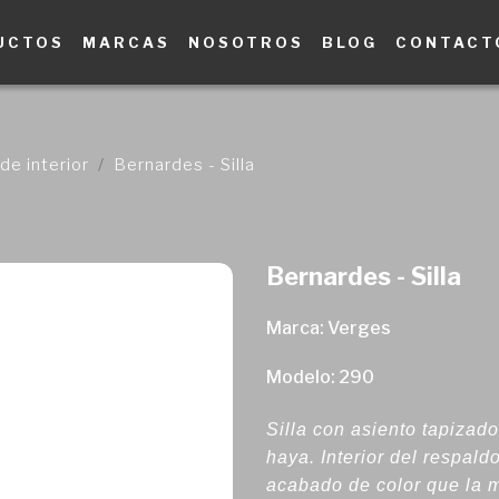
UCTOS
MARCAS
NOSOTROS
BLOG
CONTACT
de interior
Bernardes - Silla
Bernardes - Silla
Marca: Verges
Modelo: 290
Silla con asiento tapizad
haya. Interior del respald
acabado de color que la 