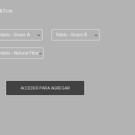
 87cm
Tejido - Grupo A
Tejido - Grupo B
Tejido - Natural Fiber
ACCEDER PARA AGREGAR