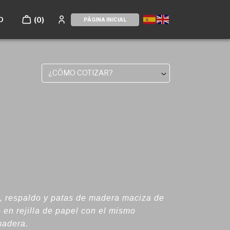
O
(0)
PÁGINA INICIAL
¿CÓMO COTIZAR?
o, respaldo y patas de madera maciza de
o en rejilla de papel con el mismo
madera.