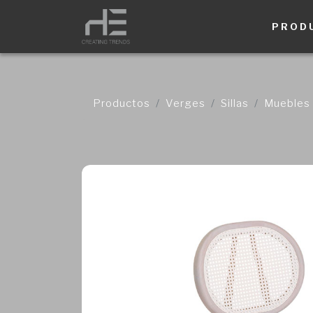
PROD
Productos
Verges
Sillas
Muebles 