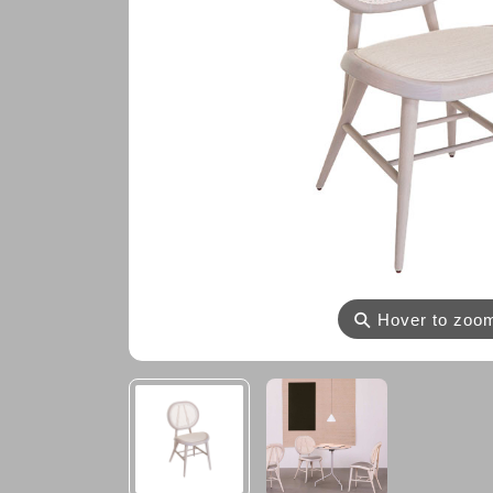
⚲
Hover to zoo