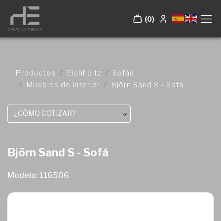
(0)
Productos
Eichholtz
Sofás
Muebles de interior
Björn Sand S - Sofá
¿CÓMO COTIZAR?
Björn Sand S - Sofá
Modelo: 116506