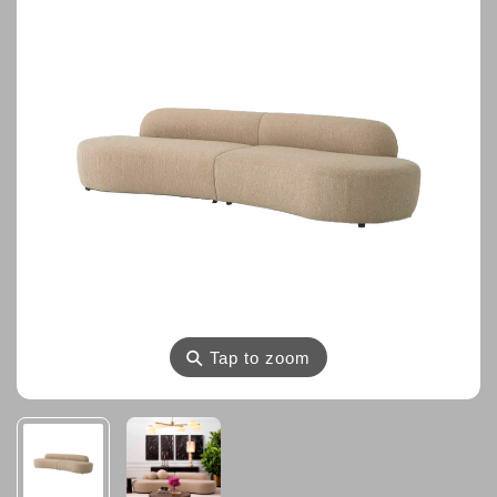
⚲
Tap to zoom