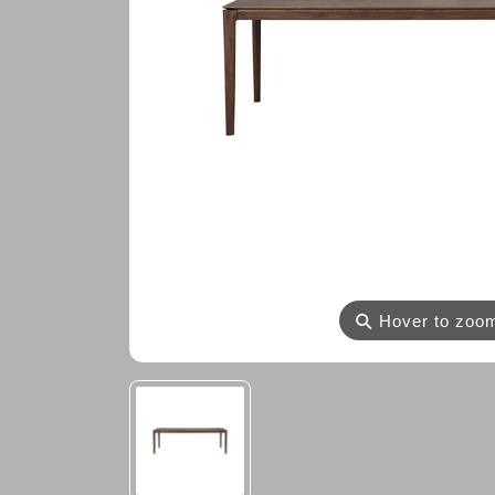
⚲
Hover to zoo