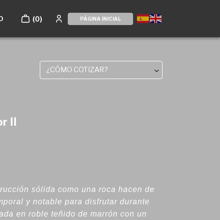
O
(0)
PÁGINA INICIAL
¿CÓMO COTIZAR?
 II
trucción sólida como una roca hacen de
poral y notable para disfrutar durante
ada en roble teñido de marrón con un