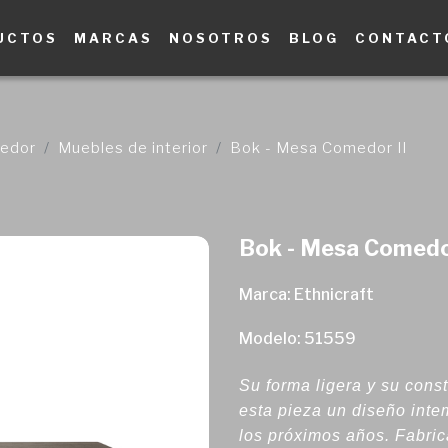
UCTOS
MARCAS
NOSOTROS
BLOG
CONTACT
edor
Muebles de interior
Bok - Mesa Comedor II
Bok - Mesa Comedor
Marca: Ethnicraft
Modelo: 51559
Su forma ligera y su cons
esta pieza un diseño intem
los próximos años. Fabric