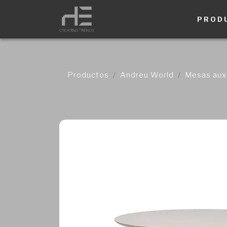
PROD
Productos
Andreu World
Mesas auxi