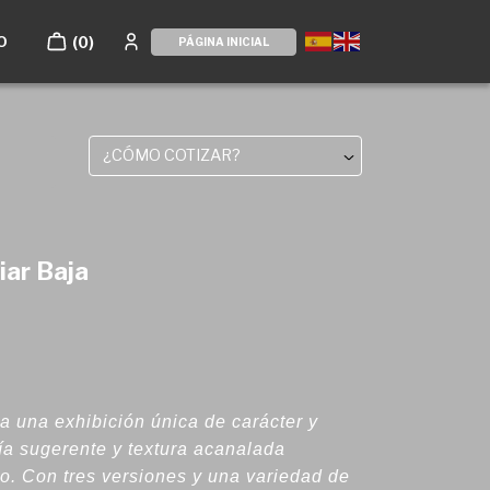
O
(0)
PÁGINA INICIAL
¿CÓMO COTIZAR?
iar Baja
a una exhibición única de carácter y
ía sugerente y textura acanalada
vo. Con tres versiones y una variedad de