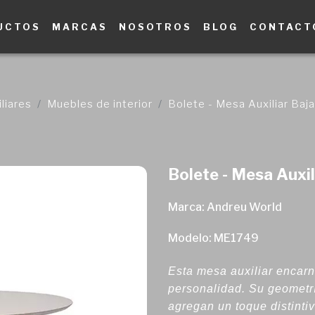
UCTOS
MARCAS
NOSOTROS
BLOG
CONTACT
liares
Muebles de interior
Bolete - Mesa Auxiliar Baja
Bolete - Mesa Auxil
Marca: Andreu World
Modelo: ME1749
Esta mesa auxiliar encarn
personalidad. Su geometr
agregan un toque distinti