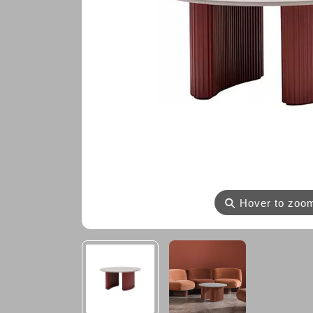
⚲
Hover to zoo