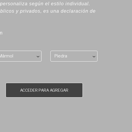
 personaliza según el estilo individual.
blicos y privados, es una declaración de
m
Mármol
Piedra
ACCEDER PARA AGREGAR