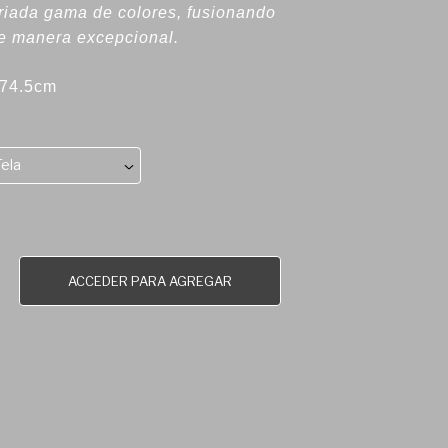
ariada gama de colores, fusionando
de manera excepcional.
 74.5cm
Tela
ACCEDER PARA AGREGAR