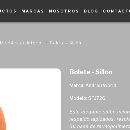
UCTOS
MARCAS
NOSOTROS
BLOG
CONTACT
Muebles de interior
Bolete - Sillón
Bolete - Sillón
Marca: Andreu World
Modelo: SF1726
Este elegante sillón inco
respaldo tapizados, resp
Su base de termopolímero