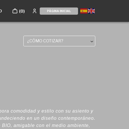
O
(0)
PÁGINA INICIAL
¿CÓMO COTIZAR?
rpora comodidad y estilo con su asiento y
landeciendo en un diseño contemporáneo.
 BIO, amigable con el medio ambiente,