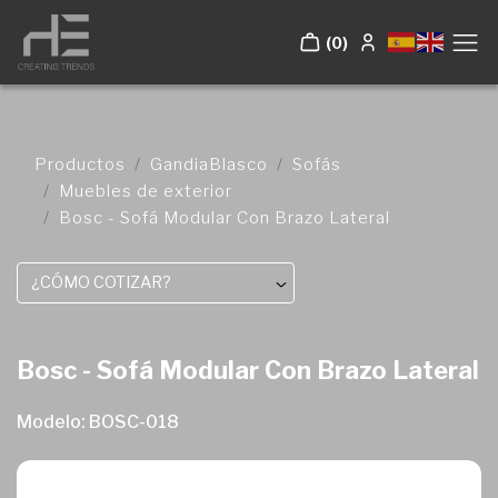
(0)
Productos
GandiaBlasco
Sofás
Muebles de exterior
Bosc - Sofá Modular Con Brazo Lateral
¿CÓMO COTIZAR?
Bosc - Sofá Modular Con Brazo Lateral
Modelo: BOSC-018