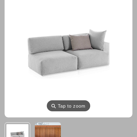
⚲
Tap to zoom