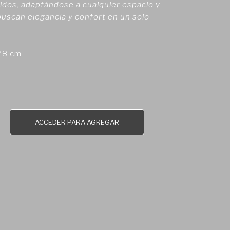
idos, adaptándose a cualquier espacio y
buscan elegancia y confort en un solo
 78 cm
ACCEDER PARA AGREGAR