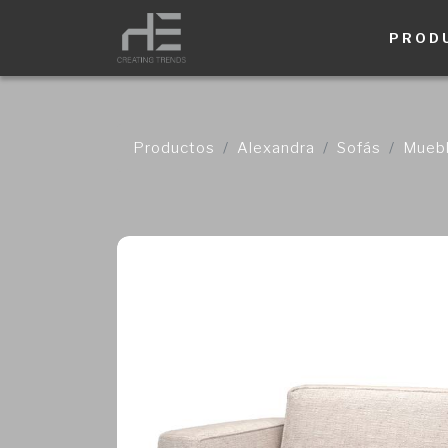
PROD
Productos
Alexandra
Sofás
Muebl