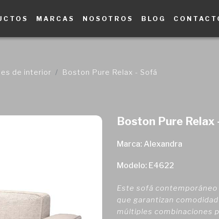
UCTOS
MARCAS
NOSOTROS
BLOG
CONTACT
es de interior
Boston Pure Relax - Sofá
Boston Pure Relax 
Marca: Alexandra
Modelo: E4622
Este sofá contemporáneo 
que garantizan comodidad y
múltiples combinaciones pe