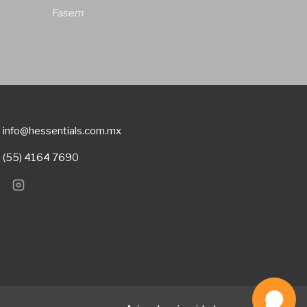
Fasem
info@hessentials.com.mx
(55) 4164 7690