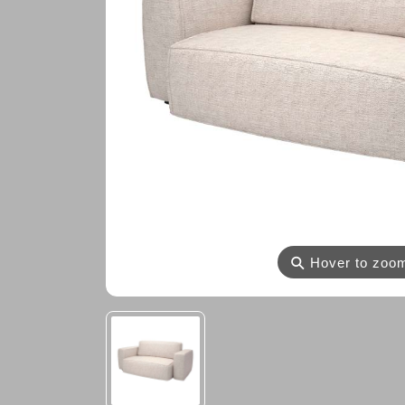
⚲
Hover to zoo