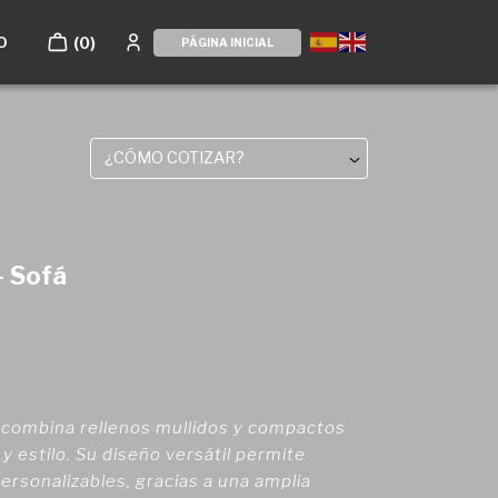
O
(0)
PÁGINA INICIAL
¿CÓMO COTIZAR?
- Sofá
combina rellenos mullidos y compactos
 estilo. Su diseño versátil permite
rsonalizables, gracias a una amplia