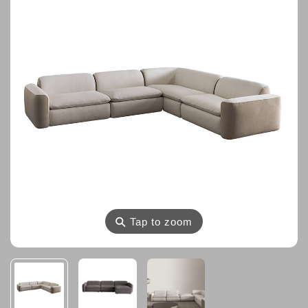
⚲
Tap to zoom