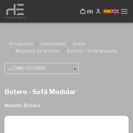
(0)
Productos
Casamilano
Sofás
Muebles de interior
Botero - Sofá Modular
¿CÓMO COTIZAR?
Botero - Sofá Modular
Modelo: Botero