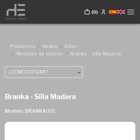
(0)
Productos
Akaba
Sillas
Muebles de interior
Branka - Silla Madera
¿CÓMO COTIZAR?
Branka - Silla Madera
Modelo: BRANKA001