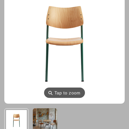
⚲
Tap to zoom