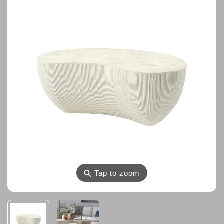
⚲
Tap to zoom