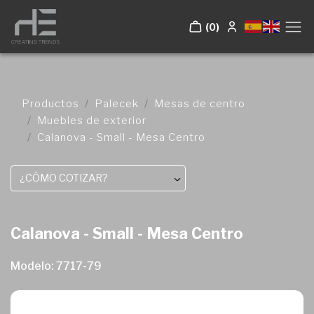
(0)
Productos
Palecek
Mesas de centro
Muebles de exterior
Calanova - Small - Mesa Centro
¿CÓMO COTIZAR?
Calanova - Small - Mesa Centro
Modelo: 7717-79