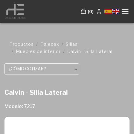
(0)
Productos
Palecek
Sillas
Muebles de interior
Calvin - Silla Lateral
¿CÓMO COTIZAR?
Calvin - Silla Lateral
Modelo: 7217