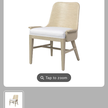
⚲
Tap to zoom