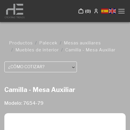
(0)
Productos
Palecek
Mesas auxiliares
Muebles de interior
Camilla - Mesa Auxiliar
¿CÓMO COTIZAR?
Camilla - Mesa Auxiliar
Modelo: 7654-79