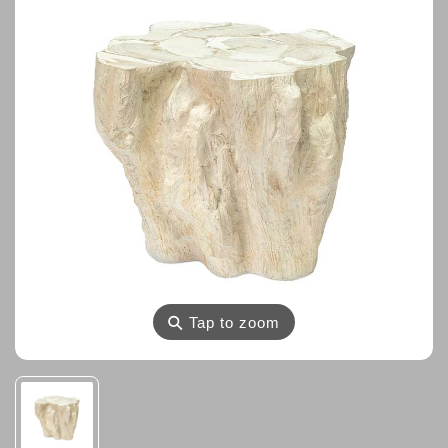
⚲
Tap to zoom