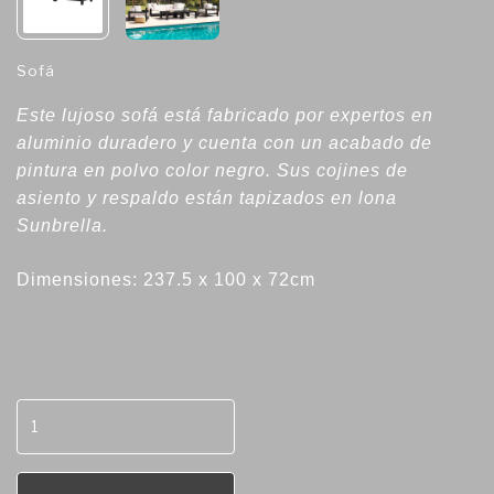
Sofá
Este lujoso sofá está fabricado por expertos en
aluminio duradero y cuenta con un acabado de
pintura en polvo color negro. Sus cojines de
asiento y respaldo están tapizados en lona
Sunbrella.
Dimensiones: 237.5 x 100 x 72cm