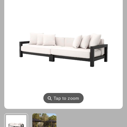
⚲
Tap to zoom