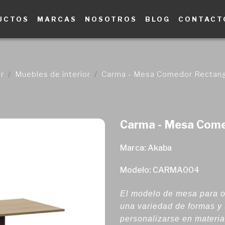
UCTOS
MARCAS
NOSOTROS
BLOG
CONTACT
r
Muebles de interior
Carma - Mesa Comedor Rectang
Carma - Mesa Come
Marca: Akaba
Modelo: CARMA004
El modelo de mesa para of
una variedad de formas y
personalizarse en materia