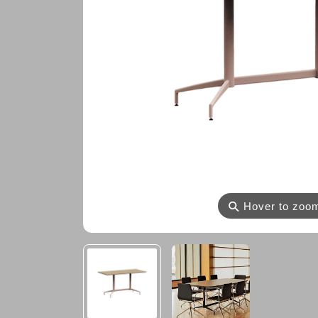
⚲
Hover to zoo