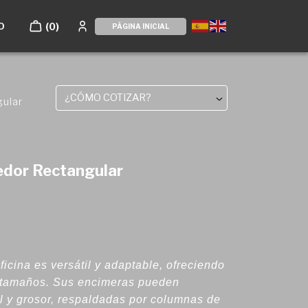
O
(0)
PÁGINA INICIAL
¿CÓMO COTIZAR?
ular
dor Rectangular
icina es versátil y adaptable, ofreciendo
 tamaños. Sus encimeras pueden
l y grosor, respaldadas por columnas de