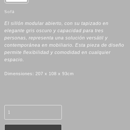
Sofá
El sillón modular abierto, con su tapizado en
elegante gris oscuro y capacidad para tres
personas, representa una solución versátil y
contemporánea en mobiliario. Esta pieza de diseño
permite flexibilidad y comodidad en cualquier
espacio.
Dimensiones: 207 x 108 x 93cm