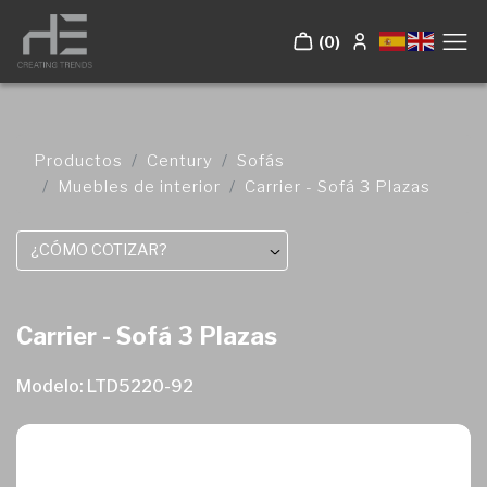
(0)
Productos
Century
Sofás
Muebles de interior
Carrier - Sofá 3 Plazas
¿CÓMO COTIZAR?
Carrier - Sofá 3 Plazas
Modelo: LTD5220-92