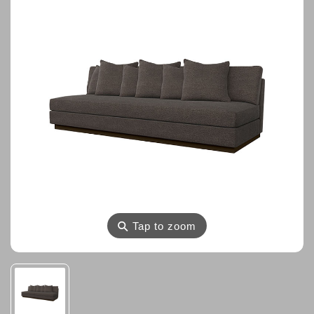
⚲
Tap to zoom