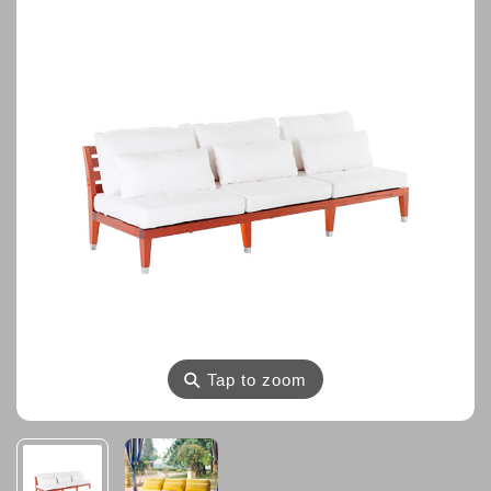
⚲
Tap to zoom