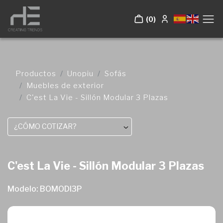
(0)
Productos
Unopiu
Sofás
Muebles de exterior
C'est La Vie - Sillón Modular 3 Plazas
¿CÓMO COTIZAR?
C'est La Vie - Sillón Modular 3 Plazas
Modelo: BOMODI3P