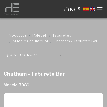
(0)
Productos
Palecek
Taburetes
Muebles de interior
Chatham - Taburete Bar
¿CÓMO COTIZAR?
Chatham - Taburete Bar
Modelo: 7989