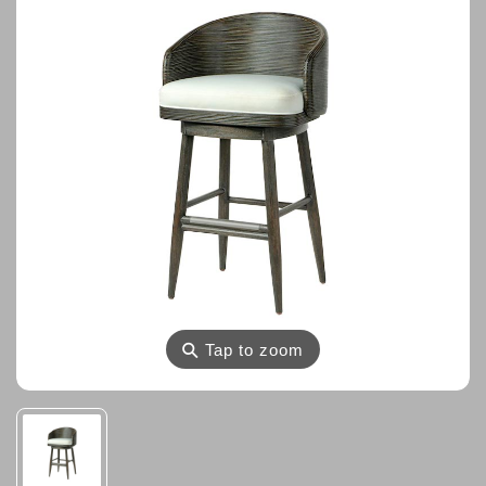
⚲
Tap to zoom