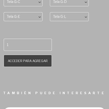
Tela G-C
Tela G-D
Tela G-E
Tela G-L
ACCEDER PARA AGREGAR
TAMBIÉN PUEDE INTERESARTE