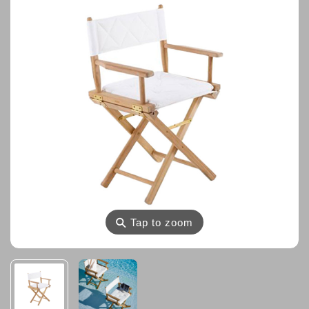
⚲
Tap to zoom