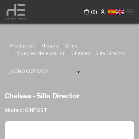
(0)
Productos
Unopiu
Sillas
Muebles de exterior
Chelsea - Silla Director
¿CÓMO COTIZAR?
Chelsea - Silla Director
Modelo: GINPOST