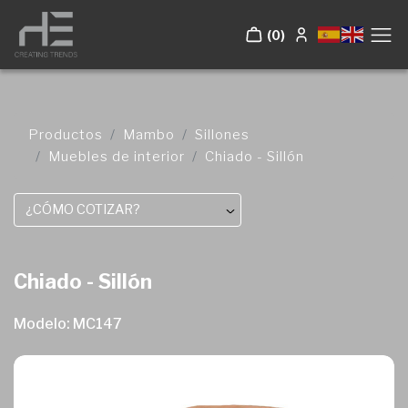
(0)
Productos
Mambo
Sillones
Muebles de interior
Chiado - Sillón
¿CÓMO COTIZAR?
Chiado - Sillón
Modelo: MC147