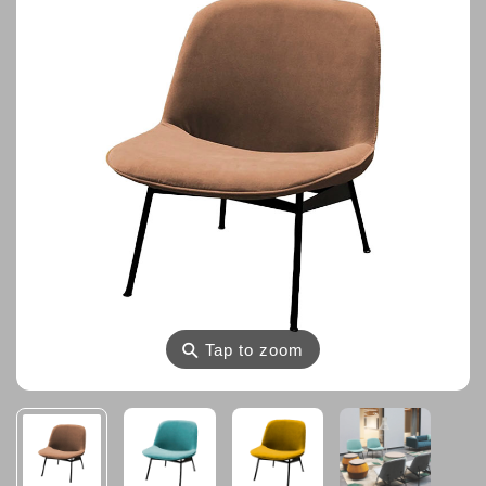
⚲
Tap to zoom