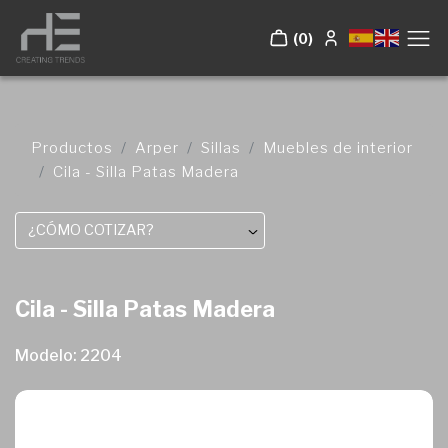
(0)
Productos
Arper
Sillas
Muebles de interior
Cila - Silla Patas Madera
¿CÓMO COTIZAR?
Cila - Silla Patas Madera
Modelo: 2204