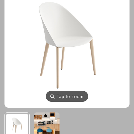
⚲
Tap to zoom