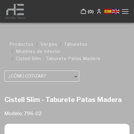
(0)
Productos
Verges
Taburetes
Muebles de interior
Cistell Slim - Taburete Patas Madera
¿CÓMO COTIZAR?
Cistell Slim - Taburete Patas Madera
Modelo: 796-02