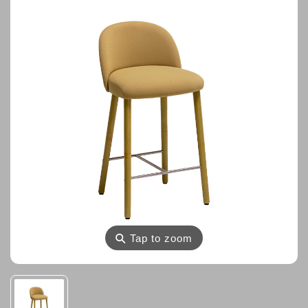
⚲
Tap to zoom