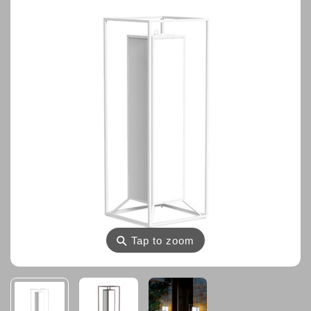
⚲
Tap to zoom