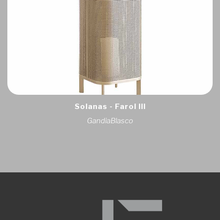
Solanas - Farol III
GandiaBlasco