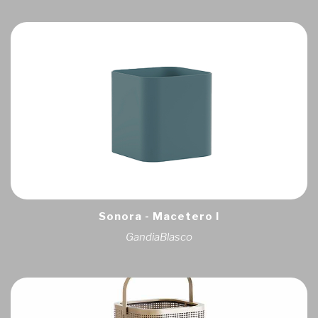
Sonora - Macetero I
GandiaBlasco