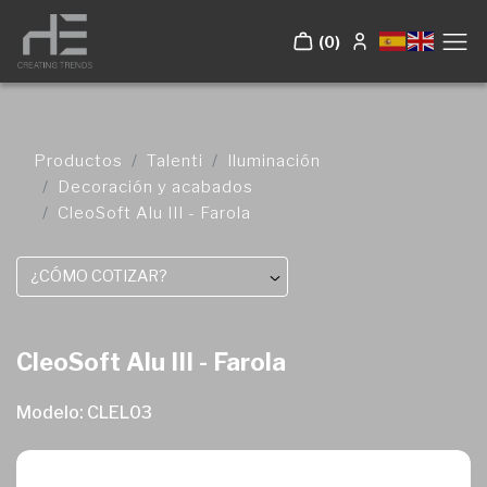
(0)
Productos
Talenti
Iluminación
Decoración y acabados
CleoSoft Alu III - Farola
¿CÓMO COTIZAR?
CleoSoft Alu III - Farola
Modelo: CLEL03