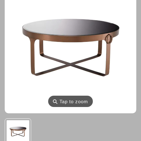
⚲
Tap to zoom