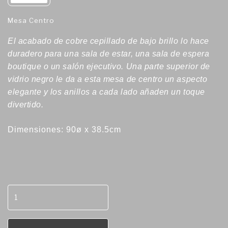
Mesa Centro
El acabado de cobre cepillado de bajo brillo lo hace
duradero para una sala de estar, una sala de espera
boutique o un salón ejecutivo. Una parte superior de
vidrio negro le da a esta mesa de centro un aspecto
elegante y los anillos a cada lado añaden un toque
divertido.
Dimensiones: 90ø x 38.5cm