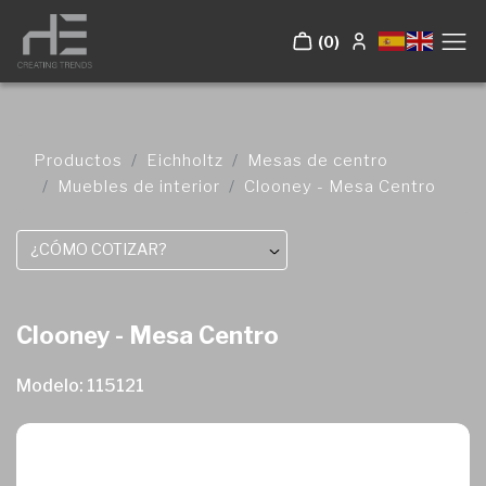
(0)
Productos
Eichholtz
Mesas de centro
Muebles de interior
Clooney - Mesa Centro
¿CÓMO COTIZAR?
Clooney - Mesa Centro
Modelo: 115121