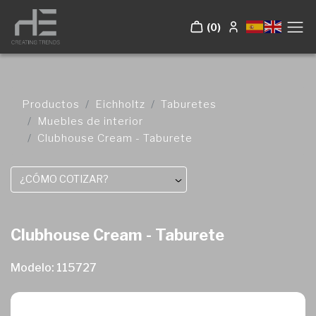
(0)
Productos
Eichholtz
Taburetes
Muebles de interior
Clubhouse Cream - Taburete
¿CÓMO COTIZAR?
Clubhouse Cream - Taburete
Modelo: 115727