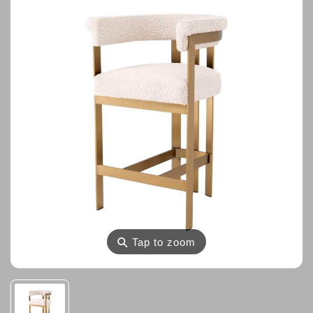
⚲
Tap to zoom