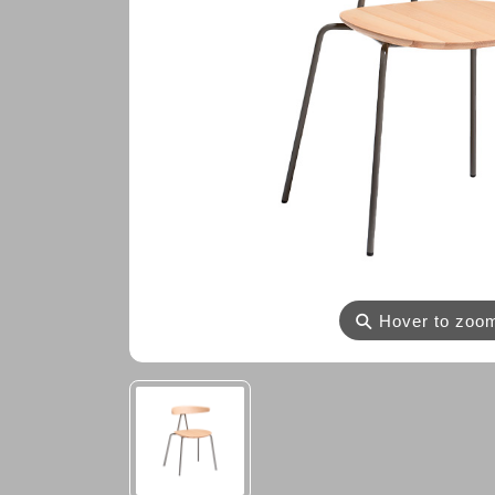
⚲
Hover to zoo