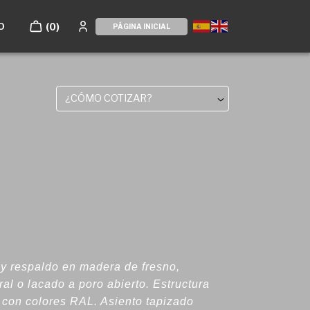
O
(0)
PÁGINA INICIAL
¿CÓMO COTIZAR?
o y respaldo en madera de fresno,
l o lacado a poro abierto. Estructura
 con colores RAL. Asiento tapizado