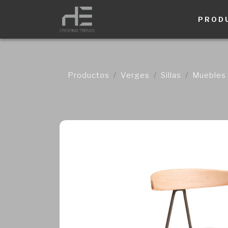
PROD
Productos
Verges
Sillas
Muebles 