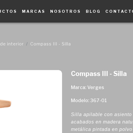
UCTOS
MARCAS
NOSOTROS
BLOG
CONTACT
de interior
Compass III - Silla
Compass III - Silla
Marca: Verges
Modelo: 367-01
Silla apilable con asient
acabados en madera natura
metálica pintada en polvo