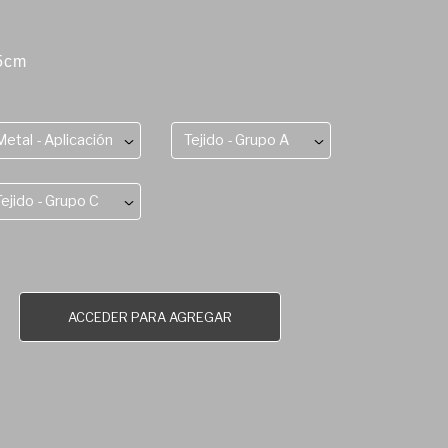
75cm
Metal - Aplicación
Tejido - Grupo A
Tejido - Grupo C
ACCEDER PARA AGREGAR