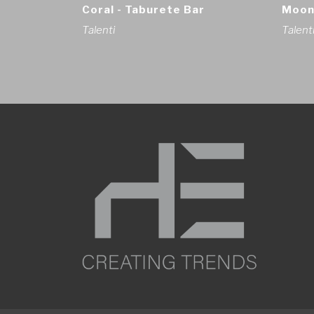
Coral - Taburete Bar
Moon
Talenti
Talent