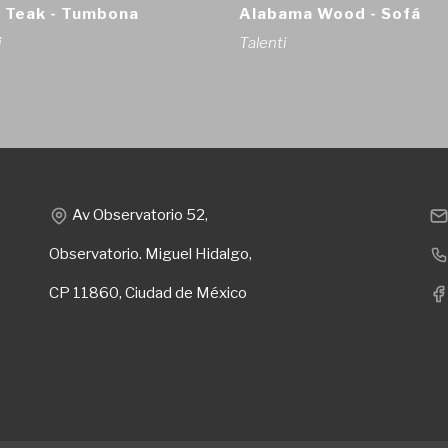
 Teak - Tumbona
Alabama Wood - Sofá
i
Talenti
Av Observatorio 52,
Observatorio. Miguel Hidalgo,
CP 11860, Ciudad de México