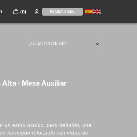
O
(0)
PÁGINA INICIAL
¿CÓMO COTIZAR?
Alta - Mesa Auxiliar
un estilo rustico, pero definido, una
on hormigón reforzado con vidrio de