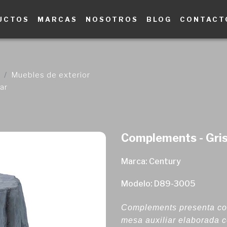
UCTOS
MARCAS
NOSOTROS
BLOG
CONTACT
Muebles de exterior
ar
Complements - Gris 
Marca: Century
Modelo: D89-3005
Complements presenta con 
mesa auxiliar elaborada c