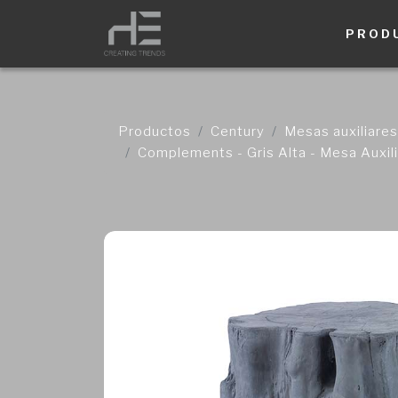
PROD
Productos
Century
Mesas auxiliares
Complements - Gris Alta - Mesa Auxili