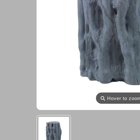
⚲
Hover to zoo