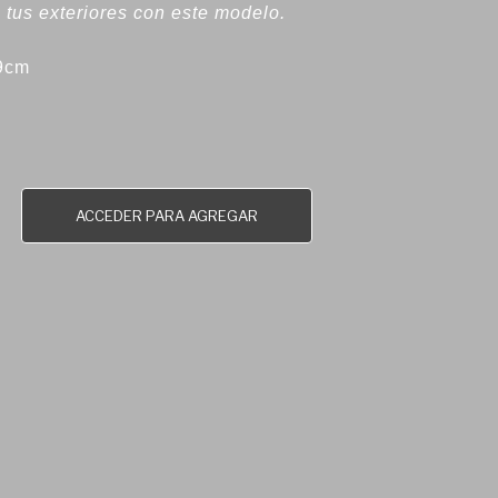
 tus exteriores con este modelo.
59cm
ACCEDER PARA AGREGAR